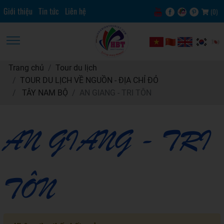
Giới thiệu
Tin tức
Liên hệ
(
0
)
Trang chủ
Tour du lịch
TOUR DU LỊCH VỀ NGUỒN - ĐỊA CHỈ ĐỎ
TÂY NAM BỘ
AN GIANG - TRI TÔN
AN GIANG - TRI
TÔN