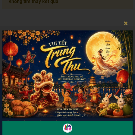
Không tìm thấy kết quả
×
ĐĂNG KÝ NHẬN TIN
Hãy đăng ký nhận thông tin mới nhất từ chúng tôi
GỬI
LIÊN HỆ
VĂN PHÒNG BÌNH TÂN
📍258/58/17 Hồ Học Lãm, Phường An Lạc, TP. HCM