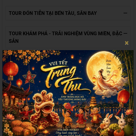
TOUR ĐÓN TIỄN TẠI BẾN TÀU, SÂN BAY
TOUR KHÁM PHÁ - TRẢI NGHIỆM VÙNG MIỀN, ĐẶC
SẢN
×
VISA CHÂU ÂU
VISA ĐÔNG ÂU
Dec 07, 2023
by
Admin
Dec 07, 2023
by
Admin