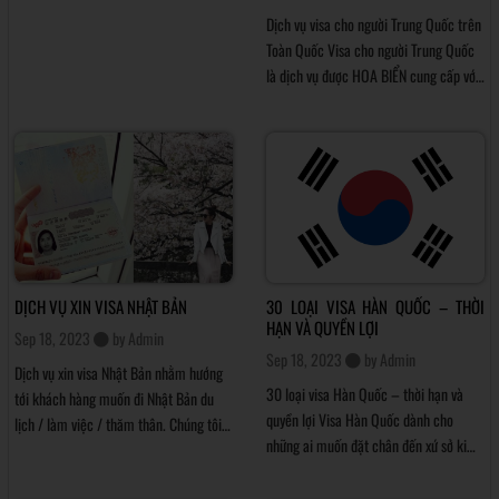
Dịch vụ visa cho người Trung Quốc trên
Toàn Quốc Visa cho người Trung Quốc
là dịch vụ được HOA BIỂN cung cấp với
phương châm: Đem đến cho khách
hàng những sứ mệnh và giá trị cốt lõi.
Với quyết tâm theo đuổi và xây dựng giá
trị thương hiệu bền vững, Quần Liêu
DỊCH VỤ XIN VISA NHẬT BẢN
30 LOẠI VISA HÀN QUỐC – THỜI
HẠN VÀ QUYỀN LỢI
Sep 18, 2023
by
Admin
Sep 18, 2023
by
Admin
Dịch vụ xin visa Nhật Bản nhằm hướng
30 loại visa Hàn Quốc – thời hạn và
tới khách hàng muốn đi Nhật Bản du
quyền lợi Visa Hàn Quốc dành cho
lịch / làm việc / thăm thân. Chúng tôi
những ai muốn đặt chân đến xứ sở kim
sẽ giúp các bạn rõ hơn về các vấn đề
chi & visa này được cấp bởi đại sứ quán
liên quan đến visa nhập cảnh Nhật Bản
Hàn Quốc. Hiện nay có rất nhiều loại