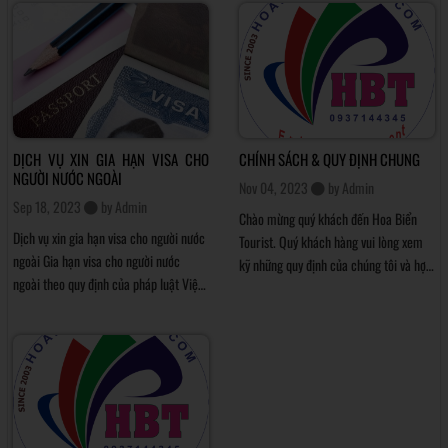
qua bài viết này.
visa và bạn cần biết được với mục đích
đi Hàn Quốc
DỊCH VỤ XIN GIA HẠN VISA CHO
CHÍNH SÁCH & QUY ĐỊNH CHUNG
NGƯỜI NƯỚC NGOÀI
Nov 04, 2023
by
Admin
Sep 18, 2023
by
Admin
Chào mừng quý khách đến Hoa Biển
Dịch vụ xin gia hạn visa cho người nước
Tourist. Quý khách hàng vui lòng xem
ngoài Gia hạn visa cho người nước
kỹ những quy định của chúng tôi và hợp
ngoài theo quy định của pháp luật Việt
tác với chúng tôi để cùng nhau xây
Nam không phân biệt quốc tịch khi làm
dựng Hoa Biển Tourist ngày một thân
thủ tục gia hạn visa, xin visa, xin cấp
thiện, tiện ích để phục vụ tốt nhất
thẻ tạm trú Việt Nam sẽ áp dụng quy
những yêu cầu của khách hàng.
định mới. Bao gồm, Luật