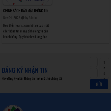
CHÍNH SÁCH BẢO MẬT THÔNG TIN
Nov 04, 2023
by
Admin
Hoa Biển Tourist cam kết sẽ bảo mật
các thông tin mang tính riêng tư của
khách hàng. Quý khách vui lòng đọc
bản “Chính sách bảo mật” sau đây để
hiểu hơn những cam kết mà chúng tôi
thực hiện, nhằm tôn trọng và bảo vệ
quyền lợi của người truy cập:
ĐĂNG KÝ NHẬN TIN
Hãy đăng ký nhận thông tin mới nhất từ chúng tôi
GỬI