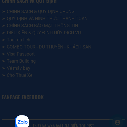
CHÍNH SÁCH VÀ QUY ĐỊNH
CHÍNH SÁCH & QUY ĐỊNH CHUNG
QUY ĐỊNH VÀ HÌNH THỨC THANH TOÁN
CHÍNH SÁCH BẢO MẬT THÔNG TIN
ĐIỀU KIỆN & QUY ĐỊNH HỦY DỊCH VỤ
Tour du lịch
COMBO TOUR - DU THUYỀN - KHÁCH SẠN
Visa Passport
Team Building
Vé máy bay
Cho Thuê Xe
FANPAGE FACEBOOK
Thiết kế Web bởi HOA BIỂN TOURIST