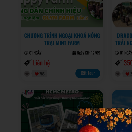
CHƯƠNG TRÌNH NGOẠI KHOÁ NÔNG
DRAGO
TRẠI MINT FARM
TRẢI N
01 NGÀY
Ngày KH: 12/09
01 NGÀ
Liên hệ
35
Đặt tour
785
2