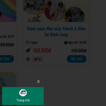
Tham quan Nhà máy Yakult & Gốm
Sứ Minh Long
y KH: 15/11
1 ngày
Ngày KH: 14/09
550.000đ
160.000đ
240.000đ
ặt tour
Đặt tour
10
×
Trang chủ