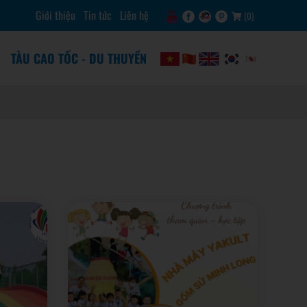
Giới thiệu
Tin tức
Liên hệ
(
0
)
TÀU CAO TỐC - DU THUYỀN