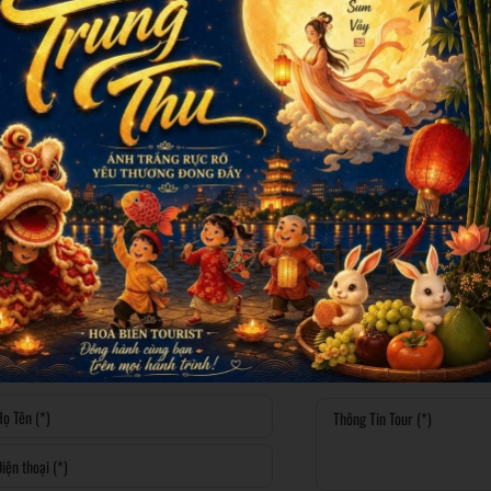
ĐẠI NAM VĂN HIẾN
VIETOPIA – Trải nghiệm 7
nghề thực tế cho trẻ
Y
Ngày KH: 16/08
01 NGÀY
Ngày
0.000đ
550.000đ
385.000đ
Đặt tour
Đ
1
707