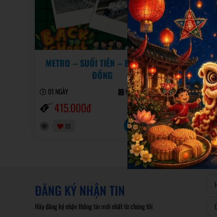
METRO – SUỐI TIÊN – BIỂN TIÊN
ĐỒNG
01 NGÀ
01 NGÀY
Ngày KH: 22/08
45
415.000đ
465.000đ
Đặt tour
10
1
ĐĂNG KÝ NHẬN TIN
Hãy đăng ký nhận thông tin mới nhất từ chúng tôi