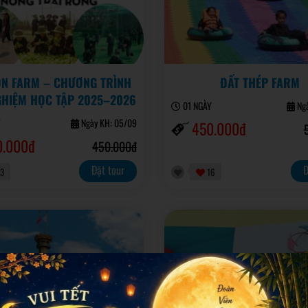
N FARM – CHƯƠNG TRÌNH
ĐẤT THÉP FARM
GHIỆM HỌC TẬP 2025–2026
01 NGÀY
Ngà
Y
Ngày KH: 05/09
450.000đ
0.000đ
450.000đ
Đặt tour
Đ
3
16