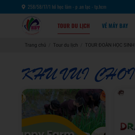
258/58/17/1 hồ học lãm - p .an lạc - tp.hcm
TOUR DU LỊCH
VÉ MÁY BAY
Trang chủ
Tour du lịch
TOUR ĐOÀN HỌC SINH
KHU VUI CHƠI