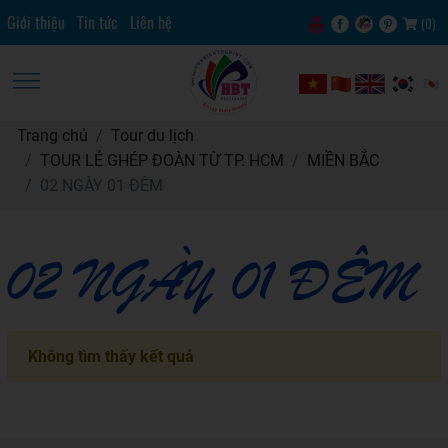
Giới thiệu
Tin tức
Liên hệ
(
0
)
Trang chủ
Tour du lịch
TOUR LẺ GHÉP ĐOÀN TỪ TP. HCM
MIỀN BẮC
02 NGÀY 01 ĐÊM
02 NGÀY 01 ĐÊM
Không tìm thấy kết quả