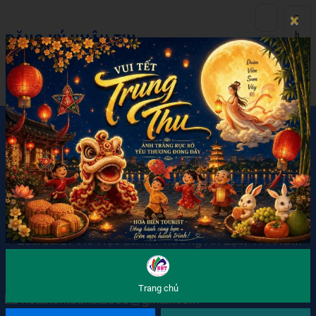
×
ĐĂNG KÝ NHẬN TIN
Hãy đăng ký nhận thông tin mới nhất từ chúng tôi
GỬI
LIÊN HỆ
VĂN PHÒNG BÌNH TÂN
📍258/58/17 Hồ Học Lãm, Phường An Lạc, TP. HCM
📞 0937 144 345 (Mr. Long)
📞 0902 740 345 (Ms. Đào)
Trang chủ
💌 hoabientourist2003@gmail.com