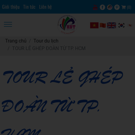
Giới thiệu
Tin tức
Liên hệ
(
0
)
Trang chủ
Tour du lịch
TOUR LẺ GHÉP ĐOÀN TỪ TP. HCM
TOUR LẺ GHÉP
ĐOÀN TỪ TP.