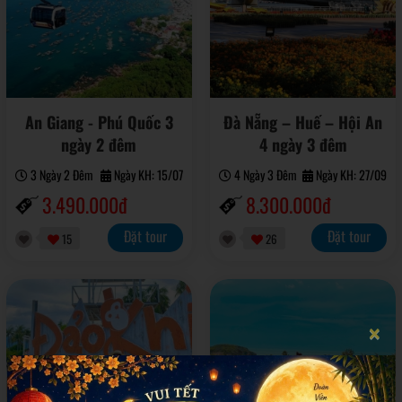
An Giang - Phú Quốc 3
Đà Nẵng – Huế – Hội An
ngày 2 đêm
4 ngày 3 đêm
3 Ngày 2 Đêm
Ngày KH: 15/07
4 Ngày 3 Đêm
Ngày KH: 27/09
3.490.000đ
8.300.000đ
Đặt tour
Đặt tour
15
26
×