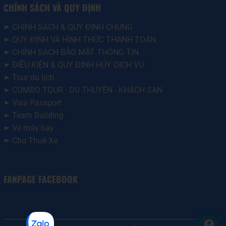
CHÍNH SÁCH VÀ QUY ĐỊNH
CHÍNH SÁCH & QUY ĐỊNH CHUNG
QUY ĐỊNH VÀ HÌNH THỨC THANH TOÁN
CHÍNH SÁCH BẢO MẬT THÔNG TIN
ĐIỀU KIỆN & QUY ĐỊNH HỦY DỊCH VỤ
Tour du lịch
COMBO TOUR - DU THUYỀN - KHÁCH SẠN
Visa Passport
Team Building
Vé máy bay
Cho Thuê Xe
FANPAGE FACEBOOK