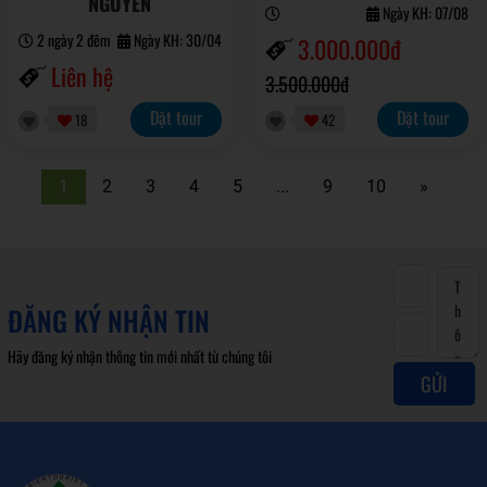
NGUYÊN
Ngày KH: 07/08
2 ngày 2 đêm
Ngày KH: 30/04
3.000.000đ
Liên hệ
3.500.000đ
Đặt tour
Đặt tour
18
42
1
2
3
4
5
...
9
10
»
ĐĂNG KÝ NHẬN TIN
Hãy đăng ký nhận thông tin mới nhất từ chúng tôi
GỬI