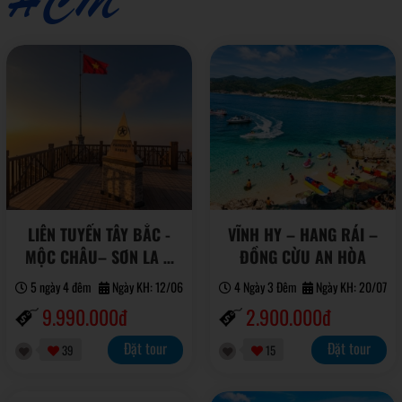
HCM
LIÊN TUYẾN TÂY BẮC -
VĨNH HY – HANG RÁI –
MỘC CHÂU– SƠN LA –
ĐỒNG CỪU AN HÒA
ĐIỆN BIÊN – LAI CHÂU –
5 ngày 4 đêm
Ngày KH: 12/06
4 Ngày 3 Đêm
Ngày KH: 20/07
SAPA
9.990.000đ
2.900.000đ
Đặt tour
Đặt tour
39
15