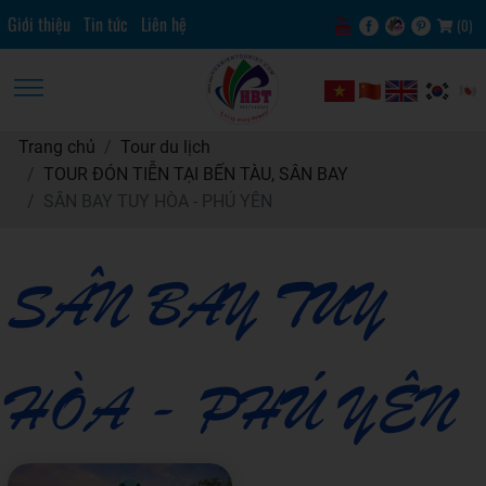
Giới thiệu
Tin tức
Liên hệ
(
0
)
Trang chủ
Tour du lịch
TOUR ĐÓN TIỄN TẠI BẾN TÀU, SÂN BAY
SÂN BAY TUY HÒA - PHÚ YÊN
SÂN BAY TUY
HÒA - PHÚ YÊN