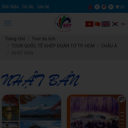
Giới thiệu
Tin tức
Liên hệ
(
0
)
Trang chủ
Tour du lịch
TOUR QUỐC TẾ GHÉP ĐOÀN TỪ TP. HCM
CHÂU Á
NHẬT BẢN
NHẬT BẢN