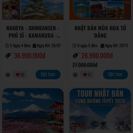
NAGOYA - SHINKANSEN -
NHẬT BẢN MÙA HOA TỬ
PHÚ SĨ - KAMAKURA -
ĐẰNG
TOKYO (5N4Đ)
5 Ngày 4 Đêm
Ngày KH: 28/07
6 ngày 5 đêm
Ngày KH: 20/11
36.900.000đ
26.900.000đ
27.900.000đ
Đặt tour
Đặt tour
22
17