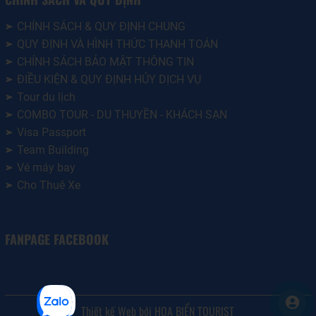
CHÍNH SÁCH & QUY ĐỊNH CHUNG
QUY ĐỊNH VÀ HÌNH THỨC THANH TOÁN
CHÍNH SÁCH BẢO MẬT THÔNG TIN
ĐIỀU KIỆN & QUY ĐỊNH HỦY DỊCH VỤ
Tour du lịch
COMBO TOUR - DU THUYỀN - KHÁCH SẠN
Visa Passport
Team Building
Vé máy bay
Cho Thuê Xe
FANPAGE FACEBOOK
Thiết kế Web bởi HOA BIỂN TOURIST