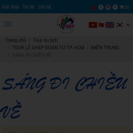
Giới thiệu
Tin tức
Liên hệ
(
0
)
Trang chủ
Tour du lịch
TOUR LẺ GHÉP ĐOÀN TỪ TP. HCM
MIỀN TRUNG
SÁNG ĐI CHIỀU VỀ
SÁNG ĐI CHIỀU
VỀ