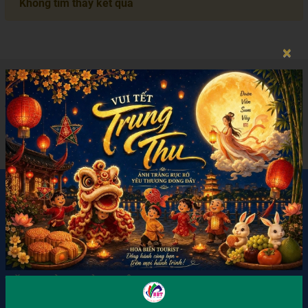
Không tìm thấy kết quả
×
ĐĂNG KÝ NHẬN TIN
Hãy đăng ký nhận thông tin mới nhất từ chúng tôi
GỬI
LIÊN HỆ
VĂN PHÒNG BÌNH TÂN
📍258/58/17 Hồ Học Lãm, Phường An Lạc, TP. HCM