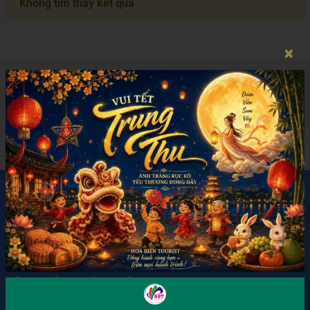
Không tìm thấy kết quả
×
ĐĂNG KÝ NHẬN TIN
Hãy đăng ký nhận thông tin mới nhất từ chúng tôi
GỬI
LIÊN HỆ
VĂN PHÒNG BÌNH TÂN
📍258/58/17 Hồ Học Lãm, Phường An Lạc, TP. HCM