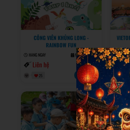
CÔNG VIÊN KHỦNG LONG -
VIETO
RAINBOW FUN
HANG NGAY
Ngày KH: 05/09
HANG N
Liên hệ
Liê
Đặt tour
25
1