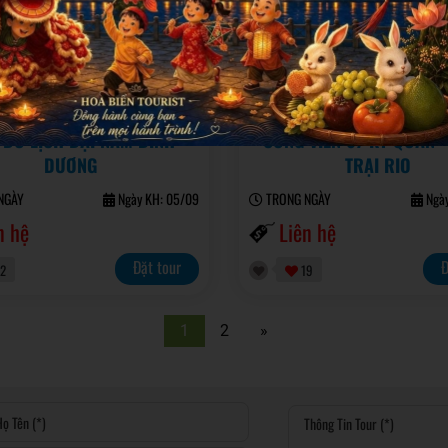
DU LỊCH ĐẠI NAM BÌNH
CÔNG VIÊN 07 KỲ QUAN 
DƯƠNG
TRẠI RIO
GÀY
Ngày KH: 05/09
TRONG NGÀY
Ngày
n hệ
Liên hệ
Đặt tour
Đ
2
19
1
2
»