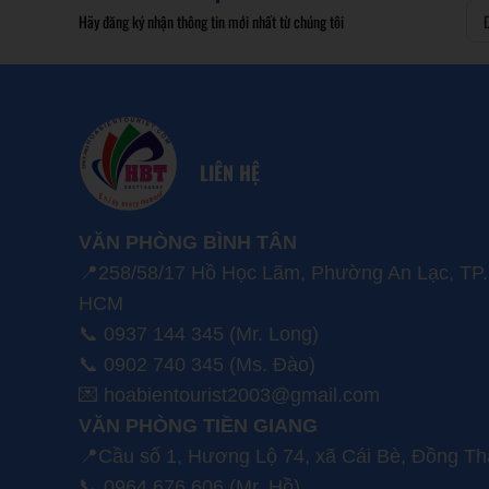
Hãy đăng ký nhận thông tin mới nhất từ chúng tôi
LIÊN HỆ
VĂN PHÒNG BÌNH TÂN
📍258/58/17 Hồ Học Lãm, Phường An Lạc, TP.
HCM
📞 0937 144 345 (Mr. Long)
📞 0902 740 345 (Ms. Đào)
💌 hoabientourist2003@gmail.com
VĂN PHÒNG TIỀN GIANG
📍Cầu số 1, Hương Lộ 74, xã Cái Bè, Đồng T
📞 0964 676 606 (Mr. Hồ)