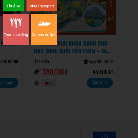
Thuê xe
Visa Passport
Team building
Combo du lịch
- NÔNG
TOUR NGOẠI KHÓA DÀNH CHO
HỌC SINH: SUỐI TIÊN FARM – BIỂN
TIÊN ĐỒNG NGỌC NỮ
 KH: 05/09
1 NGÀY
Ngày KH: 19/09
380.000đ
450.000đ
ặt tour
Đặt tour
35
GỬI