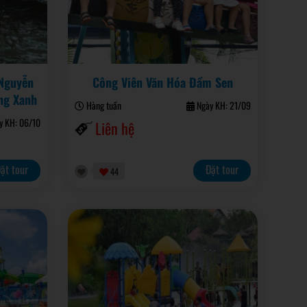
Nguyễn
Công Viên Văn Hóa Đầm Sen
àng Xanh
Hàng tuần
Ngày KH: 21/09
 KH: 06/10
Liên hệ
ặt tour
Đặt tour
44