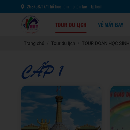
258/58/17/1 hồ học lãm - p .an lạc - tp.hcm
TOUR DU LỊCH
VÉ MÁY BAY
Trang chủ
Tour du lịch
TOUR ĐOÀN HỌC SINH
CẤP 1