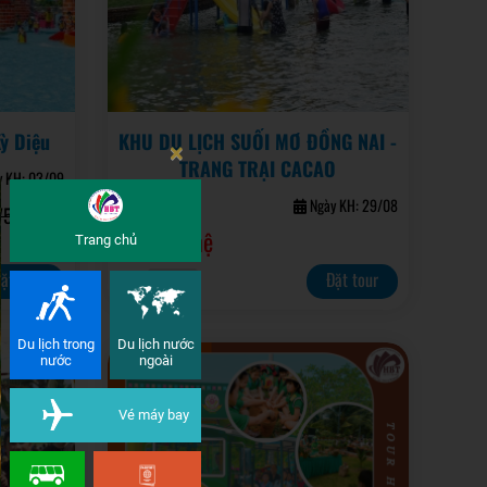
ỳ Diệu
KHU DU LỊCH SUỐI MƠ ĐỒNG NAI -
×
TRANG TRẠI CACAO
 KH: 03/09
01 NGÀY
Ngày KH: 29/08
750.000đ
Liên hệ
Trang chủ
ặt tour
Đặt tour
22
Du lịch trong
Du lịch nước
nước
ngoài
Vé máy bay