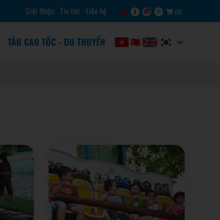
Giới thiệu
Tin tức
Liên hệ
(
0
)
TÀU CAO TỐC - DU THUYỀN