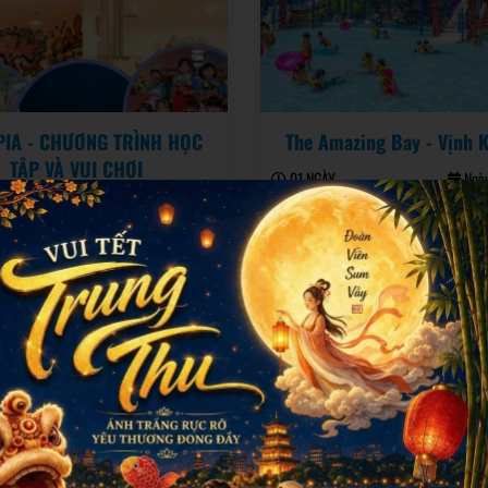
PIA - CHƯƠNG TRÌNH HỌC
The Amazing Bay - Vịnh K
TẬP VÀ VUI CHƠI
01 NGÀY
Ngày
GAY
Ngày KH: 05/09
650.000đ
n hệ
Đặt tour
Đ
8
29