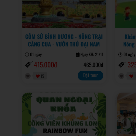
GỐM SỨ BÌNH DƯƠNG - NÔNG TRẠI
Khám
CÀNG CUA - VƯỜN THÚ ĐẠI NAM
Nông 
01 ngày
Ngày KH: 21/11
01 ngày
415.000đ
32
465.000đ
Đặt tour
15
1