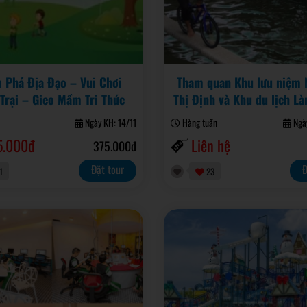
 Phá Địa Đạo – Vui Chơi
Tham quan Khu lưu niệm 
Trại – Gieo Mầm Tri Thức
Thị Định và Khu du lịch L
Ngày KH: 14/11
Hàng tuần
Ngày
5.000đ
Liên hệ
375.000đ
Đặt tour
Đ
1
23