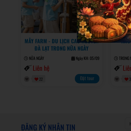
MÂY FARM - DU LỊCH CAO NGUYÊN
KHU 
ĐÀ LẠT TRONG NỮA NGÀY
NỮA NGÀY
Ngày KH: 05/09
TRONG N
Liên hệ
Liê
Đặt tour
22
3
ĐĂNG KÝ NHẬN TIN