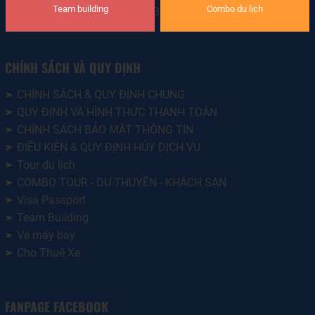
Team building
Combo du lịch
• GPKD LH quốc tế: 19-1632/2023/TCDL-GP LHQT
CHÍNH SÁCH VÀ QUY ĐỊNH
CHÍNH SÁCH & QUY ĐỊNH CHUNG
QUY ĐỊNH VÀ HÌNH THỨC THANH TOÁN
CHÍNH SÁCH BẢO MẬT THÔNG TIN
ĐIỀU KIỆN & QUY ĐỊNH HỦY DỊCH VỤ
Tour du lịch
COMBO TOUR - DU THUYỀN - KHÁCH SẠN
Visa Passport
Team Building
Vé máy bay
Cho Thuê Xe
FANPAGE FACEBOOK