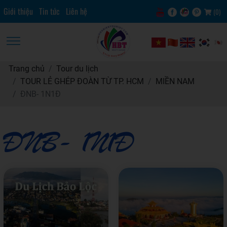
Giới thiệu
Tin tức
Liên hệ
(
0
)
Trang chủ
Tour du lịch
TOUR LẺ GHÉP ĐOÀN TỪ TP. HCM
MIỀN NAM
ĐNB- 1N1Đ
ĐNB- 1N1Đ