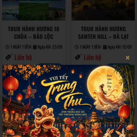
TOUR HÀNH HƯƠNG 10
TOUR HÀNH HƯƠNG
CHÙA – BẢO LỘC
SAMTEN HILL – ĐÀ LẠT
1 NGÀY 1 ĐÊM
Ngày KH: 23/08
1 NGÀY 1 ĐÊM
Ngày KH: 12/09
Liên hệ
Liên hệ
×
Đặt tour
Đặt tour
21
24
ĐĂNG KÝ NHẬN TIN
Hãy đăng ký nhận thông tin mới nhất từ chúng tôi
GỬI