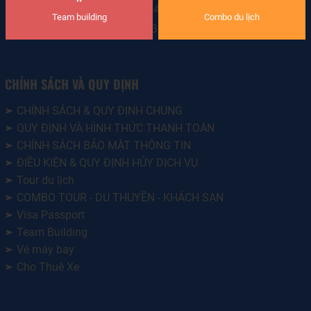
• GPKD LH nội địa: 79-0134/2019/SDL
Team building
Combo du lịch
• GPKD LH quốc tế: 19-1632/2023/TCDL-GP LHQT
CHÍNH SÁCH VÀ QUY ĐỊNH
CHÍNH SÁCH & QUY ĐỊNH CHUNG
QUY ĐỊNH VÀ HÌNH THỨC THANH TOÁN
CHÍNH SÁCH BẢO MẬT THÔNG TIN
ĐIỀU KIỆN & QUY ĐỊNH HỦY DỊCH VỤ
Tour du lịch
COMBO TOUR - DU THUYỀN - KHÁCH SẠN
Visa Passport
Team Building
Vé máy bay
Cho Thuê Xe