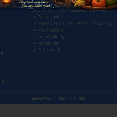
CHÍNH SÁCH BẢO MẬT THÔNG TIN
ĐIỀU KIỆN & QUY ĐỊNH HỦY DỊCH VỤ
Tour du lịch
COMBO TOUR - DU THUYỀN - KHÁCH SẠN
Visa Passport
Team Building
Vé máy bay
Cho Thuê Xe
háp
LHQT
Thiết kế Web bởi HOA BIỂN TOURIST