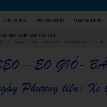
CHO THUÊ XE
VISA PASSPORT
TEAM BUILDING
I NGHIỆM VÙNG MIỀN, ĐẶC SẢN
i về trong ngày Phương tiện: Xe trung chuyển, Ca nô cao tốc
ẸO – EO GIÓ- BÃ
 ngày Phương tiện: Xe 