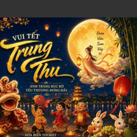
CHÍNH SÁCH VÀ QUY ĐỊNH
CHÍNH SÁCH & QUY ĐỊNH CHUNG
QUY ĐỊNH VÀ HÌNH THỨC THANH TOÁN