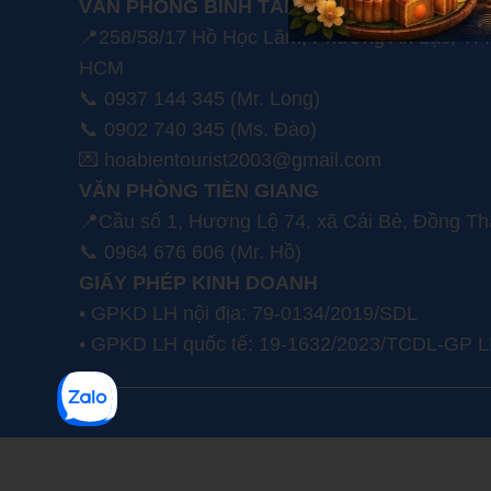
VĂN PHÒNG BÌNH TÂN
📍258/58/17 Hồ Học Lãm, Phường An Lạc, TP.
HCM
📞 0937 144 345 (Mr. Long)
📞 0902 740 345 (Ms. Đào)
💌 hoabientourist2003@gmail.com
VĂN PHÒNG TIỀN GIANG
📍Cầu số 1, Hương Lộ 74, xã Cái Bè, Đồng T
📞 0964 676 606 (Mr. Hồ)
GIẤY PHÉP KINH DOANH
• GPKD LH nội địa: 79-0134/2019/SDL
• GPKD LH quốc tế: 19-1632/2023/TCDL-GP 