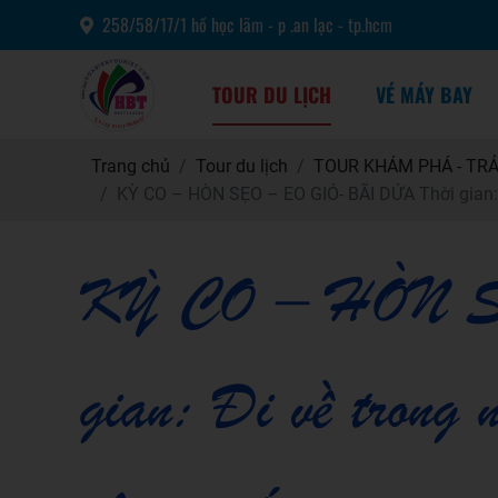
258/58/17/1 hồ học lãm - p .an lạc - tp.hcm
TOUR DU LỊCH
VÉ MÁY BAY
Trang chủ
Tour du lịch
TOUR KHÁM PHÁ - TRẢ
KỲ CO – HÒN SẸO – EO GIÓ- BÃI DỨA Thời gian: Đ
KỲ CO – HÒN S
gian: Đi về trong