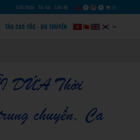
Giới thiệu
Tin tức
Liên hệ
(
0
)
TÀU CAO TỐC - DU THUYỀN
I DỨA Thời
trung chuyển, Ca