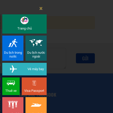
×
Trang chủ
Du lịch trong
Du lịch nước
nước
ngoài
GỬI
Vé máy bay
Thuê xe
Visa Passport
FANPAGE FACEBOOK