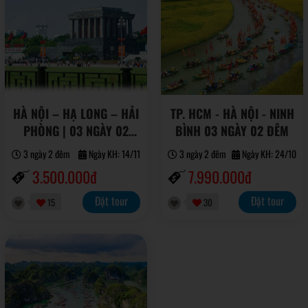
HÀ NỘI – HẠ LONG – HẢI
TP. HCM - HÀ NỘI - NINH
PHÒNG | 03 NGÀY 02
BÌNH 03 NGÀY 02 ĐÊM
ĐÊM
3 ngày 2 đêm
Ngày KH: 14/11
3 ngày 2 đêm
Ngày KH: 24/10
3.500.000đ
7.990.000đ
Đặt tour
Đặt tour
15
30