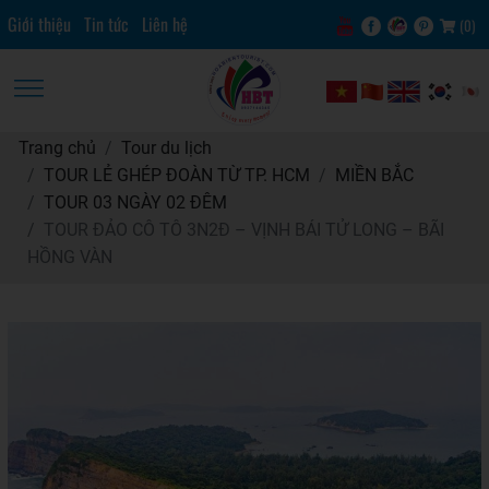
Giới thiệu
Tin tức
Liên hệ
(
0
)
Trang chủ
Tour du lịch
TOUR LẺ GHÉP ĐOÀN TỪ TP. HCM
MIỀN BẮC
TOUR 03 NGÀY 02 ĐÊM
TOUR ĐẢO CÔ TÔ 3N2Đ – VỊNH BÁI TỬ LONG – BÃI
HỒNG VÀN