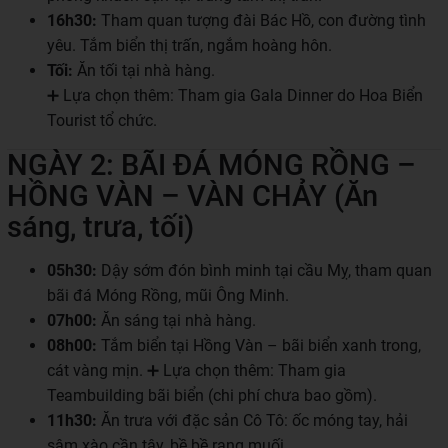
16h30:
Tham quan tượng đài Bác Hồ, con đường tình
yêu. Tắm biển thị trấn, ngắm hoàng hôn.
Tối:
Ăn tối tại nhà hàng.
➕ Lựa chọn thêm: Tham gia Gala Dinner do Hoa Biển
Tourist tổ chức.
NGÀY 2: BÃI ĐÁ MÓNG RỒNG –
HỒNG VÀN – VÀN CHẢY (Ăn
sáng, trưa, tối)
05h30:
Dậy sớm đón bình minh tại cầu Mỵ, tham quan
bãi đá Móng Rồng, mũi Ông Minh.
07h00:
Ăn sáng tại nhà hàng.
08h00:
Tắm biển tại Hồng Vàn – bãi biển xanh trong,
cát vàng mịn. ➕ Lựa chọn thêm: Tham gia
Teambuilding bãi biển (chi phí chưa bao gồm).
11h30:
Ăn trưa với đặc sản Cô Tô: ốc móng tay, hải
sâm xào cần tây, bề bề rang muối…