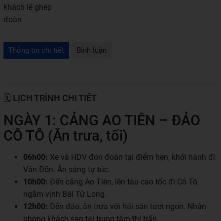
khách lẻ ghép
đoàn
Thông tin chi tiết
Bình luận
🗓 LỊCH TRÌNH CHI TIẾT
NGÀY 1: CẢNG AO TIÊN – ĐẢO
CÔ TÔ (Ăn trưa, tối)
06h00:
Xe và HDV đón đoàn tại điểm hẹn, khởi hành đi
Vân Đồn. Ăn sáng tự túc.
10h00:
Đến cảng Ao Tiên, lên tàu cao tốc đi Cô Tô,
ngắm vịnh Bái Tử Long.
12h00:
Đến đảo, ăn trưa với hải sản tươi ngon. Nhận
phòng khách sạn tại trung tâm thị trấn.