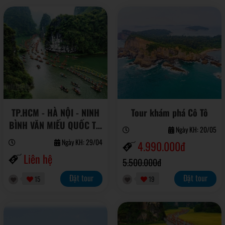
TP.HCM - HÀ NỘI - NINH
Tour khám phá Cô Tô
BÌNH VĂN MIẾU QUỐC TỬ
Ngày KH: 20/05
GIÁM - QUẢNG TRƯỜNG
Ngày KH: 29/04
4.990.000đ
BA ĐÌNH - TRÀNG AN -
Liên hệ
5.500.000đ
CHÙA BÁI ĐÍNH
Đặt tour
Đặt tour
15
19