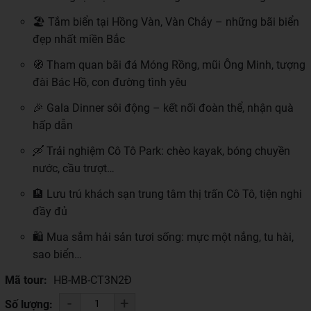
🏖️ Tắm biển tại Hồng Vàn, Vàn Chảy – những bãi biển
đẹp nhất miền Bắc
🧭 Tham quan bãi đá Móng Rồng, mũi Ông Minh, tượng
đài Bác Hồ, con đường tình yêu
🎉 Gala Dinner sôi động – kết nối đoàn thể, nhận quà
hấp dẫn
🛶 Trải nghiệm Cô Tô Park: chèo kayak, bóng chuyền
nước, cầu trượt…
🏨 Lưu trú khách sạn trung tâm thị trấn Cô Tô, tiện nghi
đầy đủ
🛍️ Mua sắm hải sản tươi sống: mực một nắng, tu hài,
sao biển…
Mã tour:
HB-MB-CT3N2Đ
-
+
Số lượng: