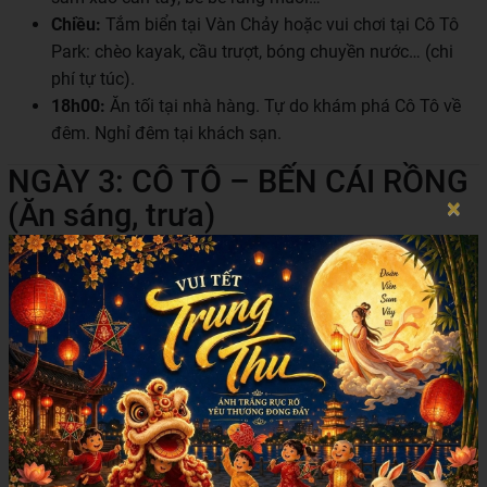
Chiều:
Tắm biển tại Vàn Chảy hoặc vui chơi tại Cô Tô
Park: chèo kayak, cầu trượt, bóng chuyền nước… (chi
phí tự túc).
18h00:
Ăn tối tại nhà hàng. Tự do khám phá Cô Tô về
đêm. Nghỉ đêm tại khách sạn.
NGÀY 3: CÔ TÔ – BẾN CÁI RỒNG
×
(Ăn sáng, trưa)
Sáng:
Ăn sáng. Tự do dạo chơi thị trấn, mua hải sản về
làm quà. ➕ Lựa chọn thêm:
Tham quan đảo Cô Tô Con – bãi biển đẹp nhất
Đông Nam Á
Thăm ngọn hải đăng – ngắm toàn cảnh đảo từ
trên cao (chi phí tự túc)
11h00:
Ăn trưa, trả phòng. Lên tàu về lại Vân Đồn.
19h30:
Về đến điểm khởi hành. HDV chia tay, hẹn gặp
lại!