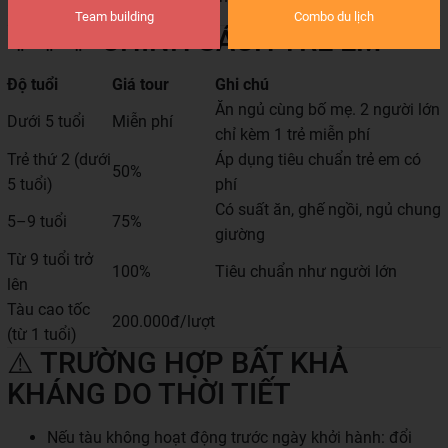
Team building
Combo du lịch
👨‍👩‍👧 CHÍNH SÁCH TRẺ EM
Độ tuổi
Giá tour
Ghi chú
Ăn ngủ cùng bố mẹ. 2 người lớn
Dưới 5 tuổi
Miễn phí
chỉ kèm 1 trẻ miễn phí
Trẻ thứ 2 (dưới
Áp dụng tiêu chuẩn trẻ em có
50%
5 tuổi)
phí
Có suất ăn, ghế ngồi, ngủ chung
5–9 tuổi
75%
giường
Từ 9 tuổi trở
100%
Tiêu chuẩn như người lớn
lên
Tàu cao tốc
200.000đ/lượt
(từ 1 tuổi)
⚠️ TRƯỜNG HỢP BẤT KHẢ
KHÁNG DO THỜI TIẾT
Nếu tàu không hoạt động trước ngày khởi hành: đổi