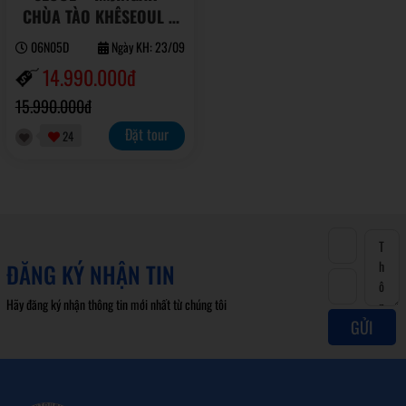
CHÙA TÀO KHÊSEOUL –
IMJINGAK - CHÙA TÀO
06N05D
Ngày KH: 23/09
KHÊ
14.990.000đ
15.990.000đ
Đặt tour
24
ĐĂNG KÝ NHẬN TIN
Hãy đăng ký nhận thông tin mới nhất từ chúng tôi
GỬI