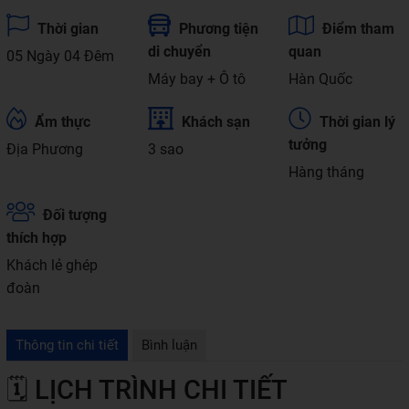
Thời gian
Phương tiện
Điểm tham
di chuyển
quan
05 Ngày 04 Đêm
Máy bay + Ô tô
Hàn Quốc
Ẩm thực
Khách sạn
Thời gian lý
tưởng
Địa Phương
3 sao
Hàng tháng
Đối tượng
thích hợp
Khách lẻ ghép
đoàn
Thông tin chi tiết
Bình luận
🗓 LỊCH TRÌNH CHI TIẾT