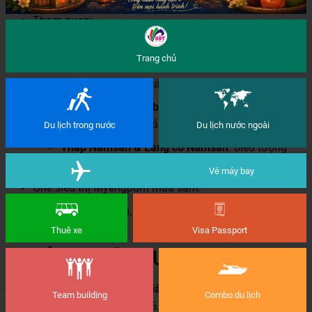
Tham quan:
Cửa hàng nông sản Hàn Quốc
Trang chủ
Nhà thờ Chính tòa Myeongdong
: nhà thờ cổ nhất
Hàn Quốc, phong cách Gothic phương Tây.
Cung điện Gyeongbokgung
: cung điện lớn nhất
triều đại Joseon, trải nghiệm mặc Hanbok.
Du lịch trong nước
Du lịch nước ngoài
Tháp Namsan & Làng cổ Namsan
: biểu tượng
văn hóa và lịch sử Seoul.
Vé máy bay
Ghé siêu thị Myengpum mua sắm.
Ra sân bay Incheon, bay về TP.HCM. Kết thúc chương
trình.
Thuê xe
Visa Passport
💵 BẢNG GIÁ TOUR
Đối tượng
Giá tour cơ bản (VNĐ/khách)
Team building
Combo du lịch
Người lớn (từ 10 tuổi trở lên)
16.990.000 VNĐ