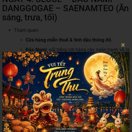
DANGGOGAE – SAENAMTEO (Ăn
sáng, trưa, tối)
Tham quan:
Cửa hàng miễn thuế & tinh dầu thông đỏ
.
×
Đảo Nami
: nổi tiếng với hàng cây ngân hạnh và lá
phong trong phim “Bản Tình Ca Mùa Đông”.
Đền thánh Danggogae Martyrs Shrine
: nơi 10 tín
hữu tử đạo năm 1839.
Đền thánh Saenamteo
: nơi lưu giữ hài cốt của 9
vị thánh tử đạo, trong đó có linh mục đầu tiên của
Hàn Quốc – Anrê Kim Taegon. 🛏 Nghỉ đêm tại
Seoul.
NGÀY 5: SEOUL – TP.HCM (Ăn
sáng, trưa, tối)