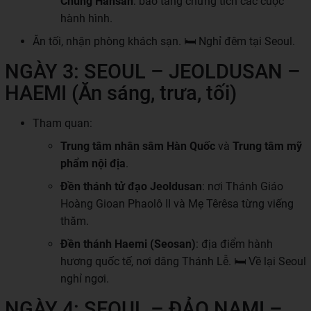
Chung Hansan
: bảo tàng chứng tích các cuộc
hành hình.
Ăn tối, nhận phòng khách sạn. 🛏 Nghỉ đêm tại Seoul.
NGÀY 3: SEOUL – JEOLDUSAN –
HAEMI (Ăn sáng, trưa, tối)
Tham quan:
Trung tâm nhân sâm Hàn Quốc
và
Trung tâm mỹ
phẩm nội địa
.
Đền thánh tử đạo Jeoldusan
: nơi Thánh Giáo
Hoàng Gioan Phaolô II và Mẹ Têrêsa từng viếng
thăm.
Đền thánh Haemi (Seosan)
: địa điểm hành
hương quốc tế, nơi dâng Thánh Lễ. 🛏 Về lại Seoul
nghỉ ngơi.
NGÀY 4: SEOUL – ĐẢO NAMI –