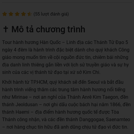
(55 lượt đánh giá)
✝️ Mô tả chương trình
Tour hành hương Hàn Quốc – Linh địa các Thánh Tử Đạo 5
ngày 4 đêm là hành trình đặc biệt dành cho quý khách Công
giáo mong muốn tìm về cội nguồn đức tin, chiêm bái những
địa danh linh thiêng gắn liền với lịch sử truyền giáo và sự hy
sinh của các vị thánh tử đạo tại xứ sở Kim Chi.
Khởi hành từ TP.HCM, quý khách sẽ đến Seoul và bắt đầu
hành trình viếng thăm các trung tâm hành hương nổi tiếng
như Mirinae – nơi an nghỉ của Thánh Anrê Kim Taegon, đền
thánh Jeoldusan – nơi ghi dấu cuộc bách hại năm 1866, đền
thánh Haemi – địa điểm hành hương quốc tế được Tòa
Thánh công nhận, và các đền thánh Danggogae, Saenamteo
– nơi hàng chục tín hữu đã anh dũng chịu tử đạo vì đức tin.