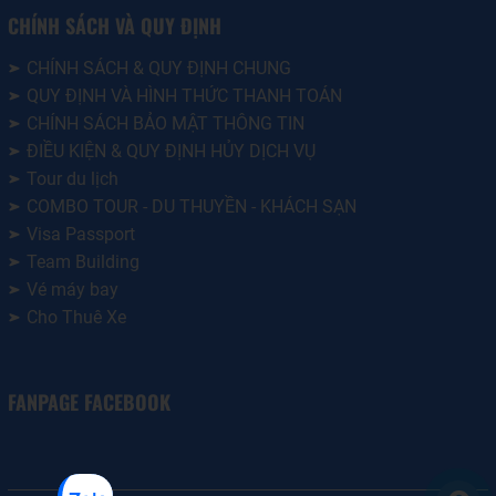
CHÍNH SÁCH VÀ QUY ĐỊNH
CHÍNH SÁCH & QUY ĐỊNH CHUNG
QUY ĐỊNH VÀ HÌNH THỨC THANH TOÁN
CHÍNH SÁCH BẢO MẬT THÔNG TIN
ĐIỀU KIỆN & QUY ĐỊNH HỦY DỊCH VỤ
Tour du lịch
COMBO TOUR - DU THUYỀN - KHÁCH SẠN
Visa Passport
Team Building
Vé máy bay
Cho Thuê Xe
FANPAGE FACEBOOK