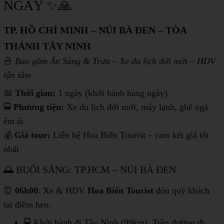
NGÀY ✨🙏
TP. HỒ CHÍ MINH – NÚI BÀ ĐEN – TÒA
THÁNH TÂY NINH
🍜
Bao gồm Ăn Sáng & Trưa – Xe du lịch đời mới – HDV
tận tâm
📅
Thời gian:
1 ngày (khởi hành hàng ngày)
🚍
Phương tiện:
Xe du lịch đời mới, máy lạnh, ghế ngả
êm ái
💰
Giá tour:
Liên hệ Hoa Biển Tourist – cam kết giá tốt
nhất
🌅 BUỔI SÁNG: TP.HCM – NÚI BÀ ĐEN
⏰
06h00
: Xe & HDV
Hoa Biển Tourist
đón quý khách
tại điểm hẹn.
🚍 Khởi hành đi Tây Ninh (99km). Trên đường đi,