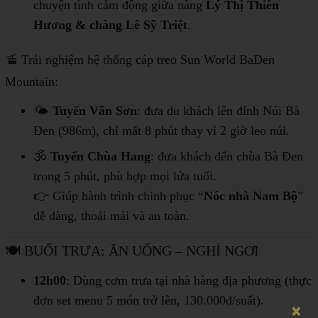
chuyện tình cảm động giữa nàng
Lý Thị Thiên
Hương & chàng Lê Sỹ Triệt
.
🚡 Trải nghiệm hệ thống cáp treo Sun World BaDen
Mountain:
🌤️
Tuyến Vân Sơn
: đưa du khách lên đỉnh Núi Bà
Đen (986m), chỉ mất 8 phút thay vì 2 giờ leo núi.
🕉️
Tuyến Chùa Hang
: đưa khách đến chùa Bà Đen
trong 5 phút, phù hợp mọi lứa tuổi.
👉 Giúp hành trình chinh phục “
Nóc nhà Nam Bộ
”
dễ dàng, thoải mái và an toàn.
🍽️ BUỔI TRƯA: ĂN UỐNG – NGHỈ NGƠI
12h00
: Dùng cơm trưa tại nhà hàng địa phương (thực
đơn set menu 5 món trở lên, 130.000đ/suất).
×