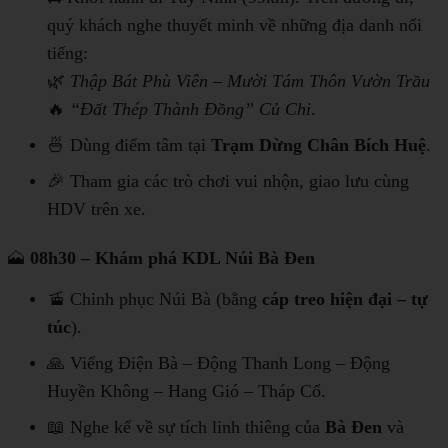
quý khách nghe thuyết minh về những địa danh nổi
tiếng:
🌿
Thập Bát Phù Viên – Mười Tám Thôn Vườn Trầu
🔥
“Đất Thép Thành Đồng” Củ Chi
.
🍜 Dùng điểm tâm tại
Trạm Dừng Chân Bích Huệ
.
🎉 Tham gia các trò chơi vui nhộn, giao lưu cùng
HDV trên xe.
🗻
08h30 – Khám phá KDL Núi Bà Đen
🚡 Chinh phục Núi Bà (bằng
cáp treo hiện đại – tự
túc
).
🙏 Viếng Điện Bà – Động Thanh Long – Động
Huyền Không – Hang Gió – Tháp Cổ.
📖 Nghe kể về sự tích linh thiêng của
Bà Đen
và