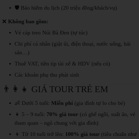
🛡️ Bảo hiểm du lịch (20 triệu đồng/khách/vụ)
❌
Không bao gồm:
Vé cáp treo Núi Bà Đen (tự túc)
Chi phí cá nhân (giặt ủi, điện thoại, nước uống, hải
sản…)
Thuế VAT, tiền tip tài xế & HDV (nếu có)
Các khoản phụ thu phát sinh
👨‍👩‍👧 GIÁ TOUR TRẺ EM
👶 Dưới 5 tuổi:
Miễn phí
(gia đình tự lo cho bé)
👧 5 – 9 tuổi:
70% giá tour
(có ghế ngồi, suất ăn, vé
tham quan – ngủ chung với gia đình)
👦 Từ 10 tuổi trở lên:
100% giá tour
(tiêu chuẩn như