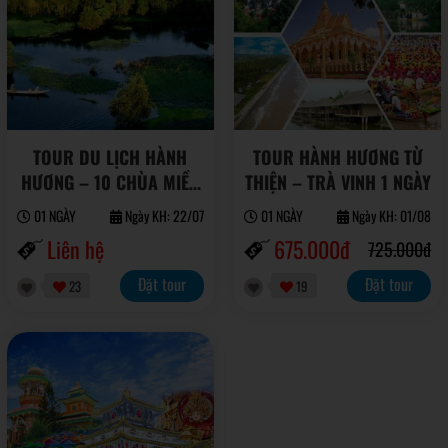
TOUR DU LỊCH HÀNH
TOUR HÀNH HƯƠNG TỪ
HƯƠNG – 10 CHÙA MIỀN
THIỆN – TRÀ VINH 1 NGÀY
TÂY
01 NGÀY
Ngày KH: 22/07
01 NGÀY
Ngày KH: 01/08
Liên hệ
675.000đ
725.000đ
Đặt tour
Đặt tour
23
19