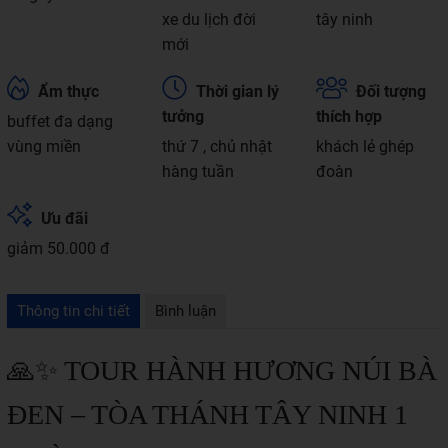
xe du lịch đời
tây ninh
mới
Ẩm thực
Thời gian lý
Đối tượng
tưởng
thích hợp
buffet đa dạng
vùng miền
thứ 7 , chủ nhật
khách lẻ ghép
hàng tuần
đoàn
Ưu đãi
giảm 50.000 đ
Thông tin chi tiết
Bình luận
🙏✨ TOUR HÀNH HƯƠNG NÚI BÀ
ĐEN – TÒA THÁNH TÂY NINH 1