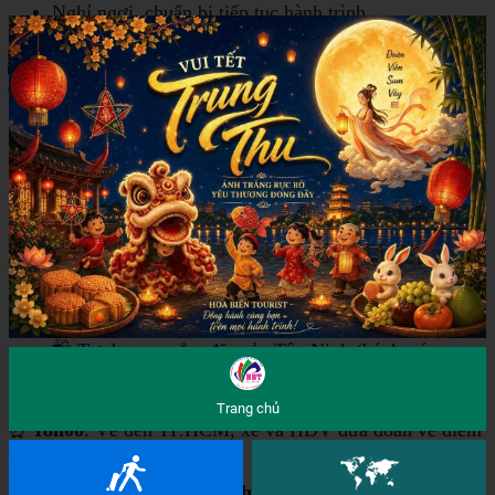
Nghỉ ngơi, chuẩn bị tiếp tục hành trình.
🌇 BUỔI CHIỀU: TÒA THÁNH
TÂY NINH – TP.HCM
⛩️ Tham quan
Tòa Thánh Tây Ninh
– công trình
kiến trúc độc đáo của đạo Cao Đài, được mệnh danh
là một trong những
ngôi thánh đường tôn giáo lớn
nhất thế giới
.
🛕 Ghé
Chùa Gò Kén
– một trong những ngôi chùa
cổ nổi tiếng tại Tây Ninh.
🛍️ Tự do mua sắm đặc sản Tây Ninh (bánh tráng,
muối tôm, mãng cầu...).
Trang chủ
⏰
18h00
: Về đến TP.HCM, xe và HDV đưa đoàn về điểm
hẹn ban đầu.
🎉 HDV gửi lời
cảm ơn & chia tay
, hẹn gặp lại quý khách