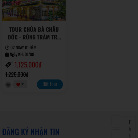
TOUR CHÙA BÀ CHÂU
ĐỐC - RỪNG TRÀM TRÀ
SƯ
02 NGÀY 01 ĐÊM
Ngày KH: 01/08
1.125.000đ
1.225.000đ
Đặt tour
21
ĐĂNG KÝ NHẬN TIN