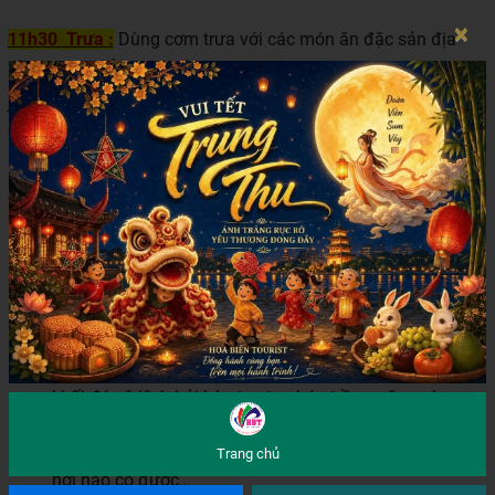
×
11h30 Trưa :
Dùng cơm trưa với các món ăn đặc sản địa
phương , nghỉ ngơi tự do.
14h00
: đoàn khởi hành về lại thành phố Tuy Hoà. Trên
đường về đoàn :
Viếng
Thiền Viện
Trúc Lâm
– Phú Yên
– một trong những
điểm đến tâm linh gây nhiều ấn tượng với đông đảo du
khách là một trong các ngôi chùa đẹp và hiện đại bậc nhất ở
khu vực Miền Trung.
Tham quan Nhà Thờ Mằng Lăng – nơi lưu giữ cuốn
kinh thánh bằng chữ Quốc Ngữ cổ nhất Việt Nam.
Tham quan, chụp hình lưu niệm tại Gành Đá Dĩa –
thắng cảnh độc nhất vô nhị tại Việt Nam - ngắm những
khối đá xô lệch bởi bàn tay tạo hóa trầm mặc ngàn
năm nghe sóng vỗ, du khách sẽ hiểu tại sao người ta
nói Phú Yên sở hữu những báu vật thiên nhiên không
Trang chủ
nơi nào có được…