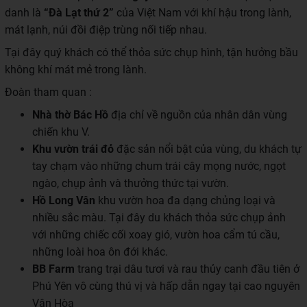
danh là
“Đà Lạt thứ 2”
của Việt Nam với khí hậu trong lành,
mát lạnh, núi đồi điệp trùng nối tiếp nhau.
Tại đây quý khách có thể thỏa sức chụp hình, tận hưởng bầu
không khí mát mẻ trong lành.
Đoàn tham quan :
Nhà thờ Bác Hồ
địa chỉ về nguồn của nhân dân vùng
chiến khu V.
Khu vườn trái đỏ
đặc sản nổi bật của vùng, du khách tự
tay chạm vào những chum trái cây mọng nước, ngọt
ngào, chụp ảnh và thưởng thức tại vườn.
Hồ Long Vân
khu vườn hoa đa dạng chủng loại và
nhiều sắc màu. Tại đây du khách thỏa sức chụp ảnh
với những chiếc cối xoay gió, vườn hoa cẩm tú cầu,
những loài hoa ôn đới khác.
BB Farm
trang trại dâu tươi và rau thủy canh đầu tiên ở
Phú Yên vô cùng thú vị và hấp dẫn ngay tại cao nguyên
Vân Hòa