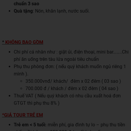
chuẩn 3 sao
Quà tặng
: Nón, khăn lạnh, nước suối.
*
KHÔNG BAO GỒM
Chi phí cá nhân như : giặt ủi, điện thoại, mini bar……..Chi
phí ăn uống trên tàu lửa ngoài tiêu chuẩn
Phụ thu phòng đơn: ( nếu quý khách muốn ngủ riêng 1
mình ).
350.000vnđ/ khách/ đêm x 02 đêm ( 03 sao )
700.000 đ / khách / đêm x 02 đêm ( 04 sao )
Thuế VAT ( Nếu quý khách có nhu cầu xuất hoá đơn
GTGT thì phụ thu 8% )
*GIÁ TOUR TRẺ EM
Trẻ em < 5 tuổi:
miễn phí, gia đình tự lo – phụ thu tiền