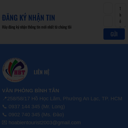
ĐĂNG KÝ NHẬN TIN
Hãy đăng ký nhận thông tin mới nhất từ chúng tôi
GỬI
LIÊN HỆ
VĂN PHÒNG BÌNH TÂN
📍258/58/17 Hồ Học Lãm, Phường An Lạc, TP. HCM
📞 0937 144 345 (Mr. Long)
📞 0902 740 345 (Ms. Đào)
💌 hoabientourist2003@gmail.com