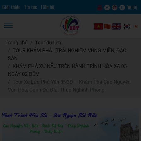
Giới thiệu
Tin tức
Liên hệ
(
0
)
Trang chủ
Tour du lịch
TOUR KHÁM PHÁ - TRẢI NGHIỆM VÙNG MIỀN, ĐẶC
SẢN
KHÁM PHÁ XỨ NẪU TRÊN HÀNH TRÌNH HỎA XA 03
NGÀY 02 ĐÊM
Tour Xe Lửa Phú Yên 3N3Đ – Khám Phá Cao Nguyên
Vân Hòa, Gành Đá Dĩa, Tháp Nghinh Phong