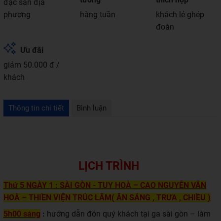
đặc sản địa
phương
hàng tuần
khách lẻ ghép
đoàn
Ưu đãi
giảm 50.000 đ /
khách
Thông tin chi tiết
Bình luận
LỊCH TRÌNH
Thứ 5
NGÀY 1 :
SÀI GÒN -
TUY HOÀ – CAO NGUYÊN VÂN
HOÀ – THIỀN VIỆN TRÚC LÂM
( ĂN SÁNG , TRƯA , CHIỀU )
5h00 sáng
:
hướng dẫn đón quý khách tại ga sài gòn – làm