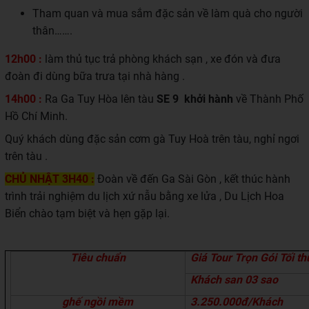
Tham quan và mua sắm đặc sản về làm quà cho người
thân…….
12h00 :
làm thủ tục trả phòng khách sạn , xe đón và đưa
đoàn đi dùng bữa trưa tại nhà hàng .
14h00 :
Ra Ga Tuy Hòa lên tàu
SE 9 khởi hành
về Thành Phố
Hồ Chí Minh.
Quý khách dùng đặc sản cơm gà Tuy Hoà trên tàu, nghỉ ngơi
trên tàu .
CHỦ NHẬT
3H40 :
Đoàn về đến Ga Sài Gòn , kết thúc hành
trình trải nghiệm du lịch xứ nẫu bằng xe lửa , Du Lịch Hoa
Biển chào tạm biệt và hẹn gặp lại.
Tiêu chuẩn
Giá Tour Trọn Gói Tối t
Khách san
0
3 sao
ghế
ngồi
mềm
3.250
.000đ/Khách