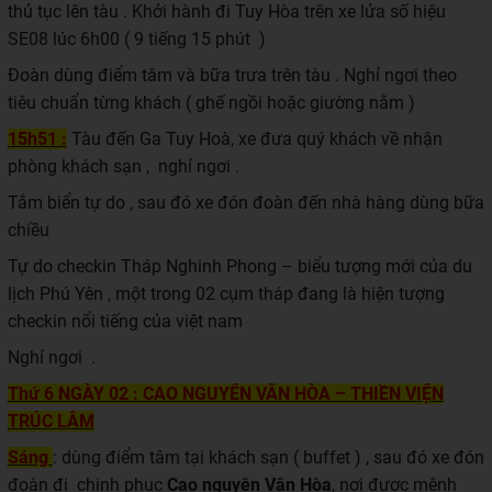
thủ tục lên tàu . Khởi hành đi Tuy Hòa trên xe lửa số hiệu
SE08 lúc 6h00 ( 9 tiếng 15 phút )
Đoàn dùng điểm tâm và bữa trưa trên tàu . Nghỉ ngơi theo
tiêu chuẩn từng khách ( ghế ngồi hoặc giường nằm )
15h51 :
Tàu đến Ga Tuy Hoà, xe đưa quý khách về nhận
phòng khách sạn , nghỉ ngơi .
Tắm biển tự do , sau đó xe đón đoàn đến nhà hàng dùng bữa
chiều
Tự do checkin Tháp Nghinh Phong – biểu tượng mới của du
lịch Phú Yên , một trong 02 cụm tháp đang là hiện tượng
checkin nổi tiếng của việt nam
Nghỉ ngơi .
Thứ 6
NGÀY 02 : CAO NGUYÊN VÂN HÒA – THIỀN VIỆN
TRÚC LÂM
Sáng
: dùng điểm tâm tại khách sạn ( buffet ) , sau đó xe đón
đoàn đi chinh phục
Cao nguyên Vân Hòa
, nơi được mệnh