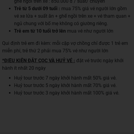
ghế ngồi trên xe : 850.000 đ / suất/ chuyến
Trẻ từ 5 dưới 09 tuổi :
mua 75% giá vé người lớn gồm
vé xe lửa + suất ăn + ghế ngồi trên xe + vé tham quan +
ngủ chung với bố mẹ không có giường riêng.
Trẻ em từ 10 tuổi trở lên
mua vé như người lớn
Qui định trẻ em đi kèm: mỗi cặp vợ chồng chỉ được 1 trẻ em
miễn phí, trẻ thứ 2 phải mua 75% vé như người lớn
*ĐIỀU KIỆN ĐẶT CỌC VÀ HUỶ VÉ :
đặt vé trước ngày khởi
hành ít nhất 20 ngày
Huỷ tour trước 7 ngày khởi hành mất 50% giá vé.
Huỷ tour trước 5 ngày khởi hành mất 70% giá vé.
Huỷ tour trước 3 ngày khởi hành mất 100% giá vé.