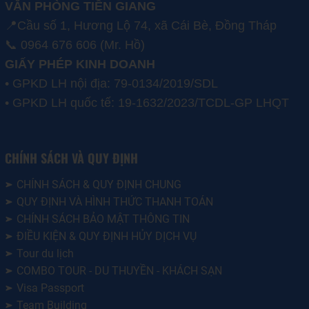
VĂN PHÒNG TIỀN GIANG
📍Cầu số 1, Hương Lộ 74, xã Cái Bè, Đồng Tháp
📞 0964 676 606 (Mr. Hồ)
GIẤY PHÉP KINH DOANH
• GPKD LH nội địa: 79-0134/2019/SDL
• GPKD LH quốc tế: 19-1632/2023/TCDL-GP LHQT
CHÍNH SÁCH VÀ QUY ĐỊNH
CHÍNH SÁCH & QUY ĐỊNH CHUNG
QUY ĐỊNH VÀ HÌNH THỨC THANH TOÁN
CHÍNH SÁCH BẢO MẬT THÔNG TIN
ĐIỀU KIỆN & QUY ĐỊNH HỦY DỊCH VỤ
Tour du lịch
COMBO TOUR - DU THUYỀN - KHÁCH SẠN
Visa Passport
Team Building