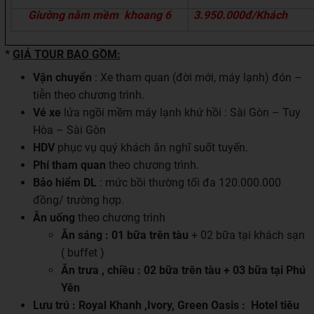
Giường nằm
mềm
khoang
6
3.
95
0.000đ/Khách
*
GIÁ TOUR BAO GỒM:
Vận chuyển
: Xe tham quan (đời mới, máy lạnh) đón –
tiễn theo chương trình.
Vé xe
lửa ngồi mềm máy lạnh khứ hồi : Sài Gòn – Tuy
Hòa – Sài Gòn
HDV
phục vụ quý khách ăn nghĩ suốt tuyến.
Phí tham quan
theo chương trình.
Bảo hiểm DL
: mức bồi thường tối đa 120.000.000
đồng/ trường hợp.
Ăn uống
theo chương trình
Ăn sáng : 01 bữa trên tàu
+ 02 bữa tại khách sạn
( buffet )
Ăn trưa , chiều : 02 bữa trên tàu + 03 bữa tại Phú
Yên
Lưu trú : Royal Khanh ,Ivory, Green Oasis :
Hotel tiêu