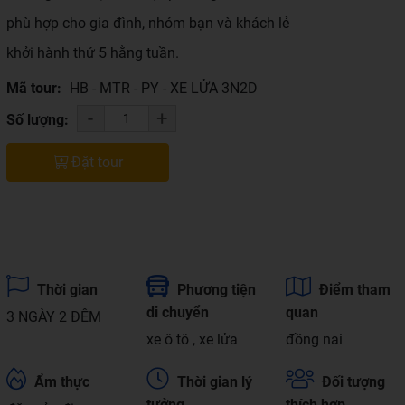
phù hợp cho gia đình, nhóm bạn và khách lẻ
khởi hành thứ 5 hằng tuần.
Mã tour:
HB - MTR - PY - XE LỬA 3N2D
-
+
Số lượng:
Đặt tour
Thời gian
Phương tiện
Điểm tham
di chuyển
quan
3 NGÀY 2 ĐÊM
xe ô tô , xe lửa
đồng nai
Ẩm thực
Thời gian lý
Đối tượng
tưởng
thích hợp